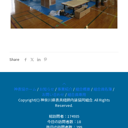
Share
神表協ホーム
/
お知らせ
/
事業紹介
/
組合概要
/
組合員名簿
/
お問い合わせ
/
組合員専用
Copyright(C) 神奈川県表具経師内装協同組合. All Rights
Reserved.
総訪問者：174935
今日の訪問者数：18
昨日の訪問者数：299