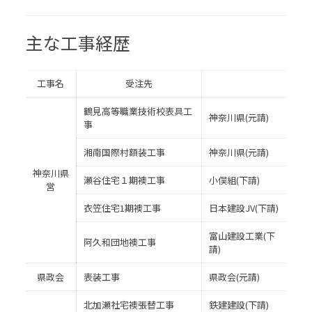
主な工事経歴
工事名
受注先
鶴見高等職業技術校表具工
神奈川県(元請)
事
湘南国際村額装工事
神奈川県(元請)
神奈川県
瀬谷住宅１期襖工事
小俣組(下請)
営
衣笠住宅1期襖工事
日本建設JV(下請)
富山建設工業(下
阿久和団地襖工事
請)
県政会
表装工事
県政会(元請)
北加瀬社宅襖張替工事
鉄建建設(下請)