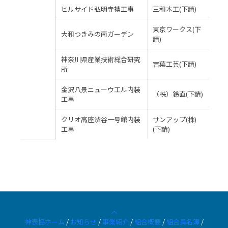
ヒルサイド弘明寺襖工事
三和木工(下請)
東京ワークス(下
大和つきみの南ガーデン
請)
神奈川県産業技術総合研究
吉葉工芸(下請)
所
金沢八景ニューウ工ル内装
（株）鈴直(下請)
工事
クリオ高座渋谷一号館内装
サンアップ(株)
工事
(下請)
神表協ホーム
/
お知らせ
/
事業紹介
/
組合概要
/
組合員名簿
/