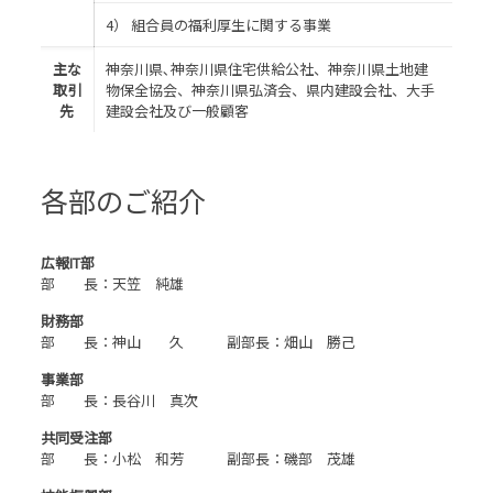
4） 組合員の福利厚生に関する事業
主な
神奈川県､神奈川県住宅供給公社、神奈川県土地建
取引
物保全協会、神奈川県弘済会、県内建設会社、大手
先
建設会社及び一般顧客
各部のご紹介
広報IT部
部 長：天笠 純雄
財務部
部 長：神山 久 副部長：畑山 勝己
事業部
部 長：長谷川 真次
共同受注部
部 長：小松 和芳 副部長：磯部 茂雄