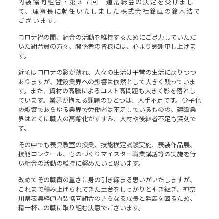
内装協同組合・第３７回 通常総会の決定を受けまし
て、理事長に就任いたしました株式会社鈴直の鈴木浩で
ございます。
コロナ禍の間、組合の活動を維持するためにご尽力していただ
いた組合員の方々、関係者の皆様には、心より感謝申し上げま
す。
近頃はコロナの影が薄れ、人々の生活は平常の生活に戻りつつ
ありますが、建設業界への影響は依然として大きく残っていま
す。また、資材の高騰によるコスト高問題も大きく影を落とし
ています。業界が抱える課題のひとつは、人手不足です。少子化
の影響であらゆる業界で労働者は不足しているものの、建設業
界はとくに職人の高齢化がすすみ、人材や後継者不足も深刻で
す。
その中でも表具教室の授業、技能検定試験実施、表装作品展、
技能コンクール、ものづくりマイスター職業講話等の実施を行
い組合の活動の維持に努めたいと思います。
改めてその職責の重さに身の引き締まる思いがいたしますが、
これまで積み上げられてきた土台をしっかりと引き継ぎ、神奈
川県表具経師内装協同組合のさらなる成長と発展を図るため、
精一杯この職に取り組む決意でございます。