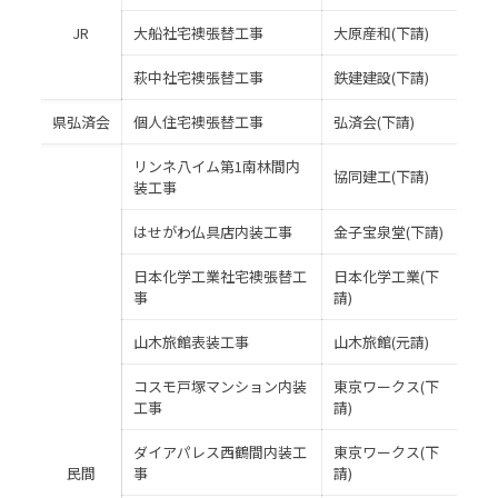
JR
大船社宅襖張替工事
大原産和(下請)
萩中社宅襖張替工事
鉄建建設(下請)
県弘済会
個人住宅襖張替工事
弘済会(下請)
リンネ八イム第1南林間内
協同建工(下請)
装工事
はせがわ仏具店内装工事
金子宝泉堂(下請)
日本化学工業社宅襖張替工
日本化学工業(下
事
請)
山木旅館表装工事
山木旅館(元請)
コスモ戸塚マンション内装
東京ワークス(下
工事
請)
ダイアパレス西鶴間内装工
東京ワークス(下
民間
事
請)