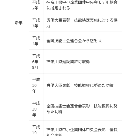
平成
神奈川県中小企業団体中央会モデル組合
2年
に指定される
平成
労働大臣表彰 技能検定実施に対する協
沿革
3年
力
平成
全国技能士会連合会から感謝状
4年
平成
6年
神奈川県建設業許可取得
5月
平成
10
労働大臣表彰 技能振興に努めた功績
年
平成
全国技能士会連合会表彰 技能振興に努
18
めた功績
年
平成
神奈川県中小企業団体中央会表彰 優良
19
組合表彰