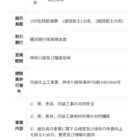
年
組合
100社(技能者数 1級技能士120名 2級技能士30名)
員数
取引
横浜銀行阪東橋支店
銀行
営業
神奈川県及び隣接地域
範囲
建設
業許
内装仕上工事業 神奈川県知事許可(般30)53843号
可番
号
1） 襖、表具、内装工事の共同受注
2） 襖、表具、内装工事用材料等の共同購買
事業
内容
3） 組合員の事業に関する経営及び技術の改善向上
を図るための、教育及び情報の提供