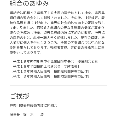
組合のあゆみ
当組合は昭和４２年県下１０支部の連合体として神奈川県表具
経師組合連合会として創設されました。その後、技能検定、表
装作品展を通じ技能向上、業界の社会的地位向上の足跡を残し
てまいりました。昭和６３年組合の更なる発展の気運が高まり
連合会を解散し神奈川県表具経師内装協同組合に改組、神表協
の愛称のもと、心機一転大きく前進しました。現在会員数、法
人並びに個人を併せ１３０余名。全国の同業組合では中心的な
役割を果たしております。後継者育成、専従者の技能向上に日
夜努力しております。
［平成１９年神奈川県中小企業団体中央会 優良組合表彰］
［平成１８年全国技能士会連合会 功績表彰］
［平成１０年労働大臣表彰 技能振興関係有力団体］
［平成 ３年労働大臣表彰 技能検定関係有力団体］
ご挨拶
神奈川県表具経師内装協同組合
理事長 鈴 木 浩