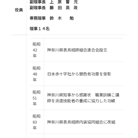
副理事長 上 原 誓 児
副理事長 藤 田 英 政
役員
専務理事 鈴 木 勉
理事１４名
昭和
42
神奈川県表具経師組合連合会設立
年
昭和
48
日本赤十字社から銀色有功章を受彰
年
昭和
神奈川県知事から感謝状 職業訓練こ講
51
師を派遣技能者の養成に協力した功績
年
昭和
63
神奈川県表具経師内装協同組合に改組
年