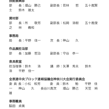
技能振興部
部 長：畑山 勝己 副部長：若林 哲 五十嵐賢
士 鈴木 雄太
資材部
部 長：所 敬芳 副部長：松岡 浩樹 五十嵐俊
之 林 義和
事務局
局 長：平野 佳一 次 長：神山 久
作品展担当部
部 長：加藤 哲治 副部長：守谷 恭一
表具教室
担当理事：鈴木 浩 講 師：矢澤 秀夫 鈴木
浩 平野 佳一
全表連中央ブロック連絡協議会神奈川大会実行委員会
委 員 長：小松 和芳 委 員：鈴木 勉 平野 佳
一 神山 久 長谷川真次 畑山 勝己 天笠 純
雄
事務職員
脇田 貞美