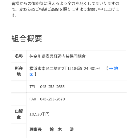
皆様からの御期待に沿えるよう全力を尽くしてまいりますの
で、変わらぬご指導ご高配を賜りますようお願い申し上げま
す。
組合概要
名称
神奈川県表具経師内装協同組合
所在
横浜市南区二葉町2丁目18番5-24-401号 【
→ 地
地
図
】
TEL 045-253-2655
FAX 045-253-2670
出資
10,930千円
金
理事長 鈴 木 浩