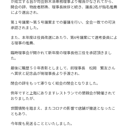
が成立する旨が司会鈴木浩専務理事より報告がなされてから、
開会の辞、物故者黙祷、理事長挨拶と続き、議長2名が指名推薦
により選出され、
第１号議案～第５号議案までの審議を行い、全会一致での可決
承認されました。
また、本年度は役員改選にあたり、第6号議案にて選考委員によ
る理事の推薦、
臨時理事会が開かれて新年度の理事長他三役を承認頂きまし
た。
最後に職歴５０年表彰としまして、前理事長 松岡 繁友さん
へ賞状と記念品が現理事長より手渡され、
閉会の辞をもって滞りなく総会の閉会となりました。
例年ですと上階にありますレストランでの懇親会が開催されて
おりましたが、
世間情勢を踏まえ、またコロナの影響で店舗が撤退となったこ
ともあり、
今年度も見送ることといたしました。