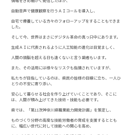
情報をきめ細かく発信したほか、
自動音声で健康観察を行うＡＩコールを導入し、
自宅で療養している方々のフォローアップをすることもできま
した。
そして今、世界はまさにデジタル革命の真っ只中にあります。
生成ＡＩに代表されるように人工知能の進化は目覚ましく、
人間の頭脳を超える日も遠くないと言う識者もいます。
また、その活用には様々なリスクも指摘されていますが、
私たちが目指しているのは、県民の皆様の目線に立ち、一人ひ
とりの不安に寄り添い、
安心して暮らせる社会を作り上げていくことであり、そこに
は、人間が積み上げてきた技術・技能も必要です。
県では、「第11次神奈川県職業能力開発計画」を策定し、
ものづくり分野の高度な技能労働者の育成を支援するととも
に、幅広い世代に対して技能への関心を高め、