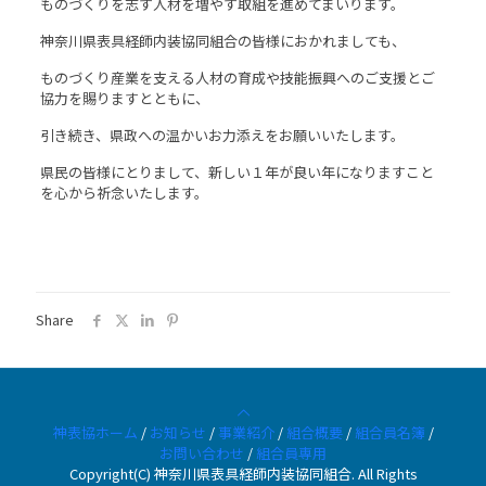
ものづくりを志す人材を増やす取組を進めてまいります。
神奈川県表具経師内装協同組合の皆様におかれましても、
ものづくり産業を支える人材の育成や技能振興へのご支援とご
協力を賜りますとともに、
引き続き、県政への温かいお力添えをお願いいたします。
県民の皆様にとりまして、新しい１年が良い年になりますこと
を心から祈念いたします。
Share
神表協ホーム
/
お知らせ
/
事業紹介
/
組合概要
/
組合員名簿
/
お問い合わせ
/
組合員専用
Copyright(C) 神奈川県表具経師内装協同組合. All Rights