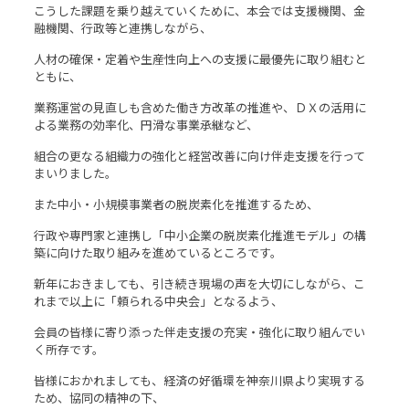
こうした課題を乗り越えていくために、本会では支援機関、金
融機関、行政等と連携しながら、
人材の確保・定着や生産性向上への支援に最優先に取り組むと
ともに、
業務運営の見直しも含めた働き方改革の推進や、ＤＸの活用に
よる業務の効率化、円滑な事業承継など、
組合の更なる組織力の強化と経営改善に向け伴走支援を行って
まいりました。
また中小・小規模事業者の脱炭素化を推進するため、
行政や専門家と連携し「中小企業の脱炭素化推進モデル」の構
築に向けた取り組みを進めているところです。
新年におきましても、引き続き現場の声を大切にしながら、こ
れまで以上に「頼られる中央会」となるよう、
会員の皆様に寄り添った伴走支援の充実・強化に取り組んでい
く所存です。
皆様におかれましても、経済の好循環を神奈川県より実現する
ため、協同の精神の下、