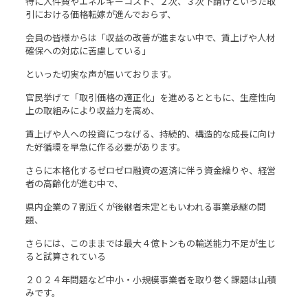
特に人件費やエネルギーコスト、２次、３次下請けといった取
引における価格転嫁が進んでおらず、
会員の皆様からは「収益の改善が進まない中で、賃上げや人材
確保への対応に苦慮している」
といった切実な声が届いております。
官民挙げて「取引価格の適正化」を進めるとともに、生産性向
上の取組みにより収益力を高め、
賃上げや人への投資につなげる、持続的、構造的な成長に向け
た好循環を早急に作る必要があります。
さらに本格化するゼロゼロ融資の返済に伴う資金繰りや、経営
者の高齢化が進む中で、
県内企業の７割近くが後継者未定ともいわれる事業承継の問
題、
さらには、このままでは最大４億トンもの輸送能力不足が生じ
ると試算されている
２０２４年問題など中小・小規模事業者を取り巻く課題は山積
みです。