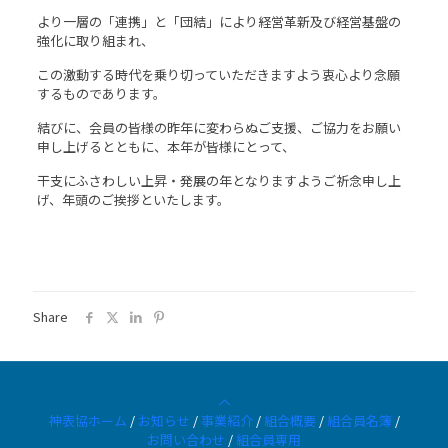
より一層の「連携」と「団結」により経営革新及び経営基盤の
強化に取り組まれ、
この激動する時代を乗り切っていただきますよう衷心より念願
するものであります。
結びに、会員の皆様の昨年に変わらぬご支援、ご協力をお願い
申し上げるとともに、本年が皆様にとって、
干支にふさわしい上昇・発展の年となりますようご祈念申し上
げ、年頭のご挨拶といたします。
Share
神表協ホーム
/
お知らせ
/
事業紹介
/
組合概要
/
組合員名簿
/
お問い合わせ
/
組合員専用